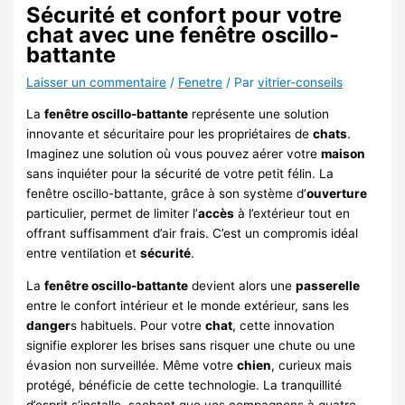
Sécurité et confort pour votre
chat avec une fenêtre oscillo-
battante
Laisser un commentaire
/
Fenetre
/ Par
vitrier-conseils
La
fenêtre oscillo-battante
représente une solution
innovante et sécuritaire pour les propriétaires de
chats
.
Imaginez une solution où vous pouvez aérer votre
maison
sans inquiéter pour la sécurité de votre petit félin. La
fenêtre oscillo-battante, grâce à son système d’
ouverture
particulier, permet de limiter l’
accès
à l’extérieur tout en
offrant suffisamment d’air frais. C’est un compromis idéal
entre ventilation et
sécurité
.
La
fenêtre oscillo-battante
devient alors une
passerelle
entre le confort intérieur et le monde extérieur, sans les
danger
s habituels. Pour votre
chat
, cette innovation
signifie explorer les brises sans risquer une chute ou une
évasion non surveillée. Même votre
chien
, curieux mais
protégé, bénéficie de cette technologie. La tranquillité
d’esprit s’installe, sachant que vos compagnons à quatre