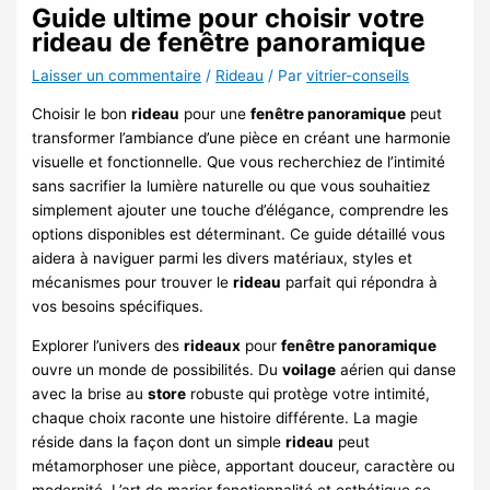
Guide ultime pour choisir votre
rideau de fenêtre panoramique
Laisser un commentaire
/
Rideau
/ Par
vitrier-conseils
Choisir le bon
rideau
pour une
fenêtre panoramique
peut
transformer l’ambiance d’une pièce en créant une harmonie
visuelle et fonctionnelle. Que vous recherchiez de l’intimité
sans sacrifier la lumière naturelle ou que vous souhaitiez
simplement ajouter une touche d’élégance, comprendre les
options disponibles est déterminant. Ce guide détaillé vous
aidera à naviguer parmi les divers matériaux, styles et
mécanismes pour trouver le
rideau
parfait qui répondra à
vos besoins spécifiques.
Explorer l’univers des
rideaux
pour
fenêtre panoramique
ouvre un monde de possibilités. Du
voilage
aérien qui danse
avec la brise au
store
robuste qui protège votre intimité,
chaque choix raconte une histoire différente. La magie
réside dans la façon dont un simple
rideau
peut
métamorphoser une pièce, apportant douceur, caractère ou
modernité. L’art de marier fonctionnalité et esthétique se